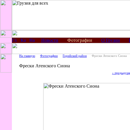
Новости
Фотографии
О Грузии
На главную
Фотографии
Горийский район
Фрески Атенского Сиона
Фрески Атенского Сиона
« предыдущ