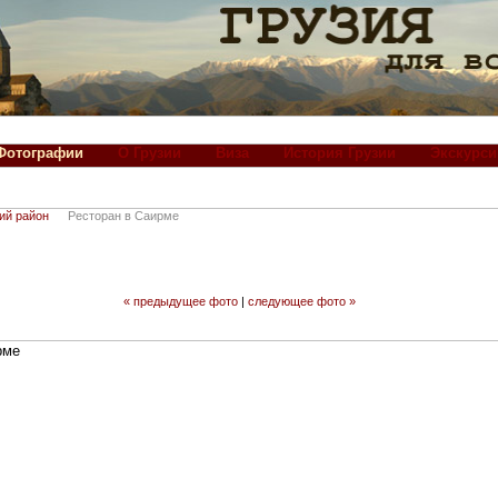
Фотографии
О Грузии
Виза
История Грузии
Экскурси
ий район
Ресторан в Саирме
« предыдущее фото
|
следующее фото »