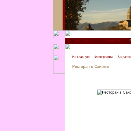
Новости
На главную
Фотографии
Багдатск
Ресторан в Саирме