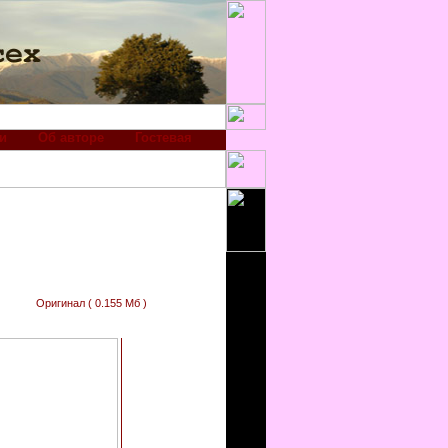
и
Об авторе
Гостевая
Оригинал ( 0.155 Мб )