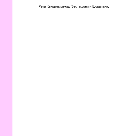
Река Квирила между Зестафони и Шорапани.