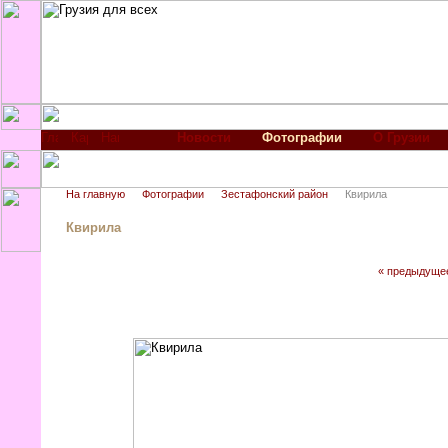
Новости
Фотографии
О Грузии
На главную
Фотографии
Зестафонский район
Квирила
Квирила
« предыдуще