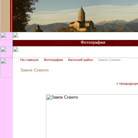
Новости
Фотографии
О Грузии
На главную
Фотографии
Каспский район
Замок Схвило
Замок Схвило
« предыдуще