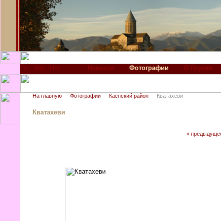
Новости
Фотографии
О Грузии
На главную
Фотографии
Каспский район
Кватахеви
Кватахеви
« предыдуще