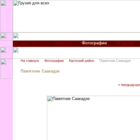
Новости
Фотографии
О Грузии
На главную
Фотографии
Каспский район
Памятник Саакадзе
Памятник Саакадзе
« предыдуще