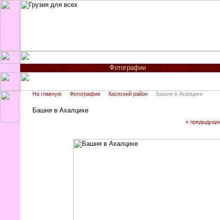
Новости
Фотографии
О Грузии
Виза
На главную
Фотографии
Каспский район
Башня в Ахалцихе
Башня в Ахалцихе
« предыдуще