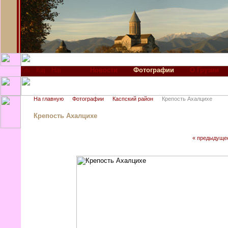
Новости
Фотографии
О Грузии
На главную
Фотографии
Каспский район
Крепость Ахалцихе
Крепость Ахалцихе
« предыдуще