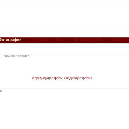
Фотографии
О Грузии
Виза
История Грузии
Экскурси
Кабинная канатка
« предыдущее фото
|
следующее фото »