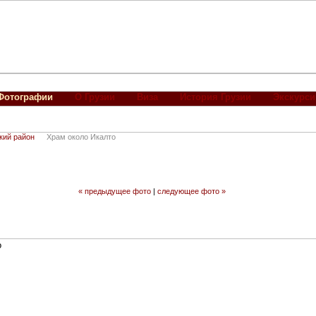
Фотографии
О Грузии
Виза
История Грузии
Экскурси
кий район
Храм около Икалто
« предыдущее фото
|
следующее фото »