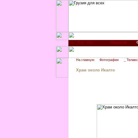
Новости
На главную
Фотографии
_ Телавс
Храм около Икалто