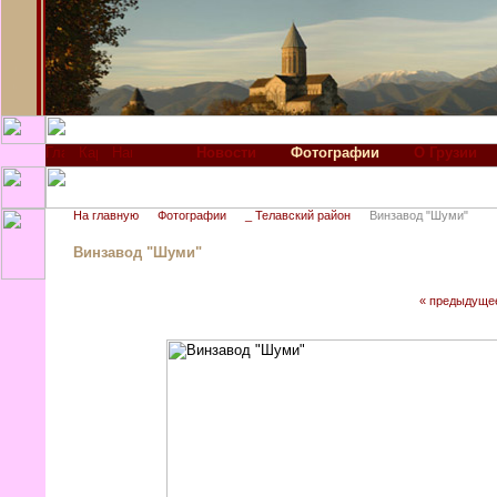
Новости
Фотографии
О Грузии
На главную
Фотографии
_ Телавский район
Винзавод "Шуми"
Винзавод "Шуми"
« предыдуще