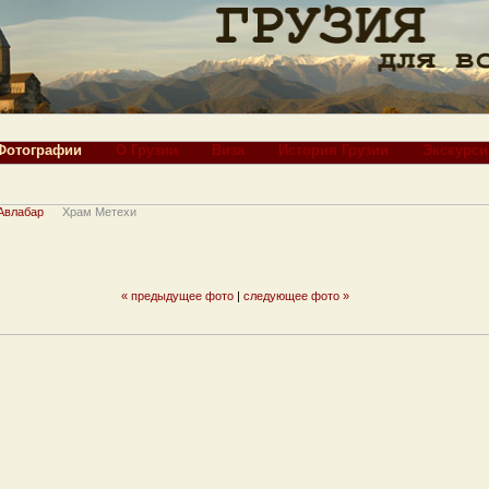
Фотографии
О Грузии
Виза
История Грузии
Экскурси
Авлабар
Храм Метехи
« предыдущее фото
|
следующее фото »