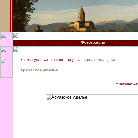
Новости
Фотографии
О Грузии
На главную
Фотографии
Мцхета
Армазское ущелье
Армазское ущелье
« предыдуще