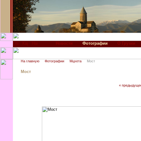
Новости
Фотографии
О Грузии
На главную
Фотографии
Мцхета
Мост
Мост
« предыдуще