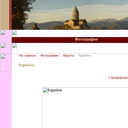
Новости
Фотографии
О Грузии
На главную
Фотографии
Мцхета
Карибче
Карибче
« предыдуще