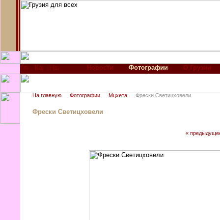
Новости
Фотографии
О Грузии
На главную
Фотографии
Мцхета
Фрески Светицховели
Фрески Светицховели
« предыдуще