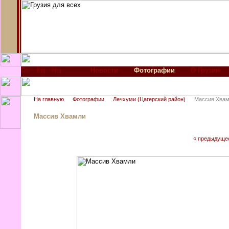
Новости
Фотографии
О Грузии
На главную
Фотографии
Лечхуми (Цагерский район)
Массив Хва
Массив Хвамли
« предыдуще