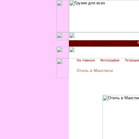
Новости
На главную
Фотографии
Тетрицка
Отель в Манглиси