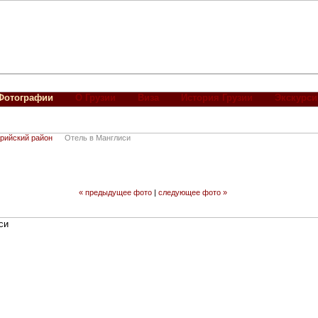
Фотографии
О Грузии
Виза
История Грузии
Экскурси
рийский район
Отель в Манглиси
« предыдущее фото
|
следующее фото »