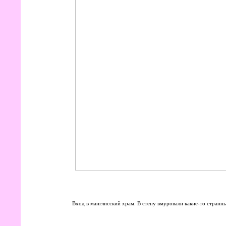
Вход в манглисский храм. В стену вмуровали какие-то странны