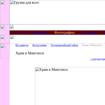
Новости
Фотографии
О Грузии
На главную
Фотографии
Тетрицкарийский район
Храм в Манглиси
Храм в Манглиси
« предыдущ