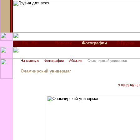
Новости
Фотографии
О Грузии
На главную
Фотографии
Абхазия
Очамчирский универмаг
Очамчирский универмаг
« предыдуще