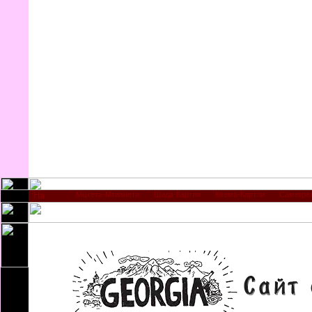
Мцхета-Мтианети
Шида-Картли
Квемо-Картли
Самегре