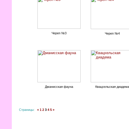
Череп №3
Череп №4
Дманисская фауна
Квацхельская диадем
Страницы:
«
1
2
3
4
5
»