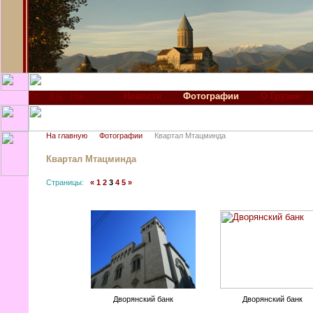
Новости
Фотографии
О Грузии
На главную
Фотографии
Квартал Мтацминда
Квартал Мтацминда
Страницы:
«
1
2
3
4
5
»
Дворянский банк
Дворянский банк