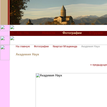
Новости
Фотографии
О Грузии
На главную
Фотографии
Квартал Мтацминда
Академия Наук
Академия Наук
« предыдуще