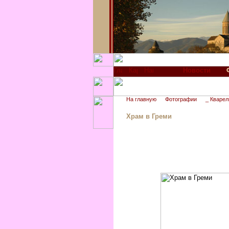
Новости
На главную
Фотографии
_ Кварел
Храм в Греми