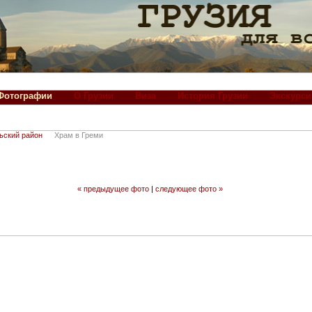
Фотографии
О Грузии
Виза
История Грузии
Экскурси
ьский район
Храм в Греми
« предыдущее фото
|
следующее фото »