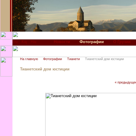
Новости
Фотографии
О Грузии
На главную
Фотографии
Тианети
Тианетский дом юстиции
Тианетский дом юстиции
« предыдуще