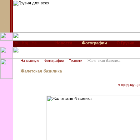
Новости
Фотографии
О Грузии
На главную
Фотографии
Тианети
Жалетская базилика
Жалетская базилика
« предыдуще