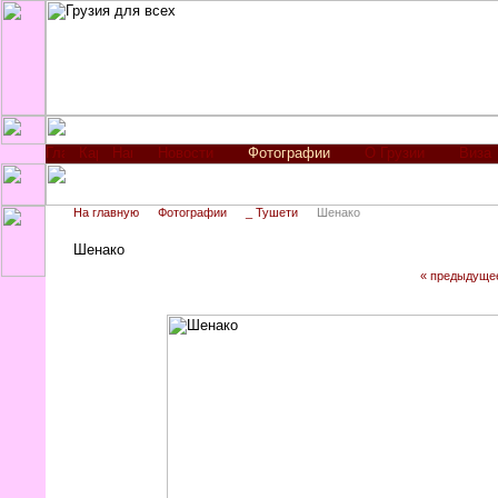
Новости
Фотографии
О Грузии
Виза
На главную
Фотографии
_ Тушети
Шенако
Шенако
« предыдуще