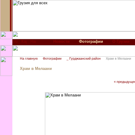
Новости
Фотографии
О Грузии
На главную
Фотографии
_ Гурджаанский район
Храм в Мелаани
Храм в Мелаани
« предыдуще