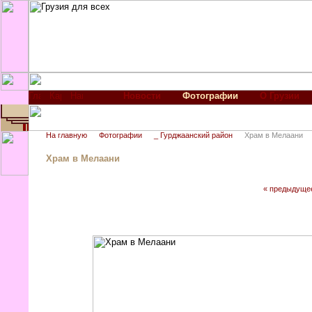
Новости
Фотографии
О Грузии
На главную
Фотографии
_ Гурджаанский район
Храм в Мелаани
Храм в Мелаани
« предыдуще