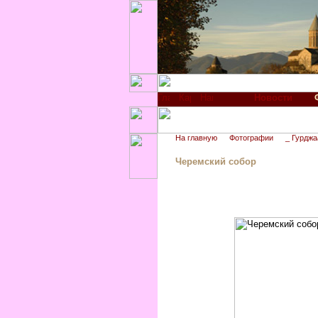
Новости
На главную
Фотографии
_ Гурджа
Черемский собор