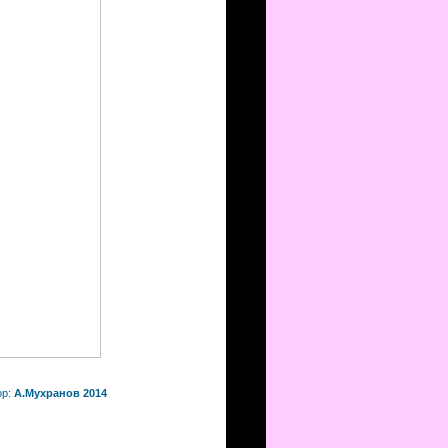
ор:
А.Мухранов 2014