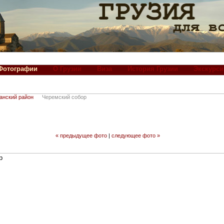
Фотографии
О Грузии
Виза
История Грузии
Экскурси
анский район
Черемский собор
« предыдущее фото
|
следующее фото »