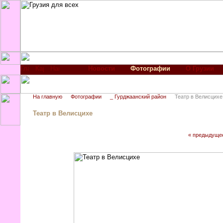
Новости
Фотографии
О Грузии
На главную
Фотографии
_ Гурджаанский район
Театр в Велисцихе
Театр в Велисцихе
« предыдуще