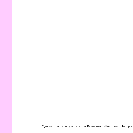
Здание театра в центре села Велисцихе (Кахетия). Построе