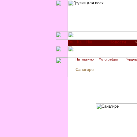
Новости
На главную
Фотографии
_ Гурджа
Санагире