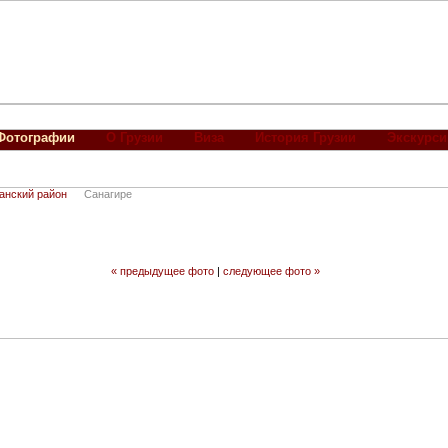
Фотографии
О Грузии
Виза
История Грузии
Экскурси
анский район
Санагире
« предыдущее фото
|
следующее фото »