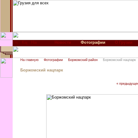
Новости
Фотографии
О Грузии
На главную
Фотографии
Боржомский район
Боржомский нацпарк
Боржомский нацпарк
« предыдуще