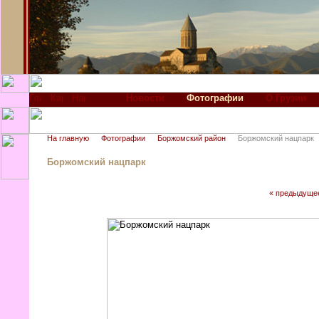
Новости
Фотографии
О Грузии
На главную
Фотографии
Боржомский район
Боржомский нацпарк
Боржомский нацпарк
« предыдуще