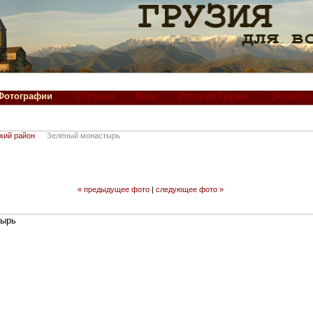
Фотографии
О Грузии
Виза
История Грузии
Экскурси
кий район
Зелёный монастырь
« предыдущее фото
|
следующее фото »