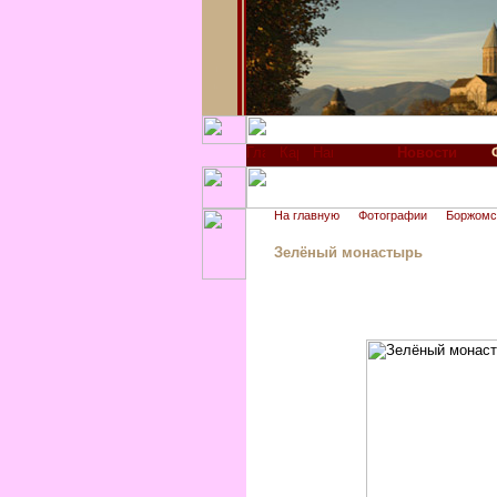
Новости
На главную
Фотографии
Боржомс
Зелёный монастырь