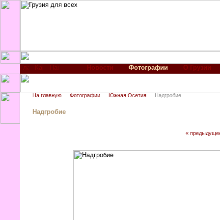
Новости
Фотографии
О Грузии
На главную
Фотографии
Южная Осетия
Надгробие
Надгробие
« предыдуще