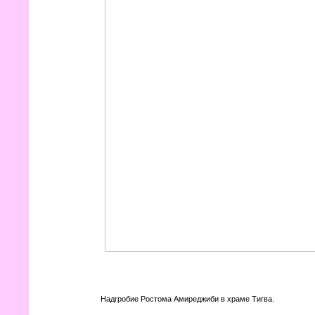
Надгробие Ростома Амиреджиби в храме Тигва.