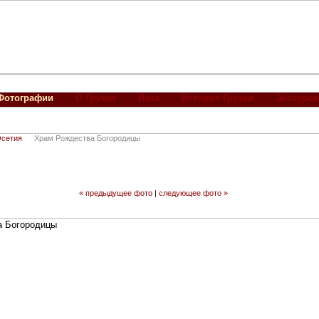
Фотографии
О Грузии
Виза
История Грузии
Экскурси
сетия
Храм Рождества Богородицы
« предыдущее фото
|
следующее фото »