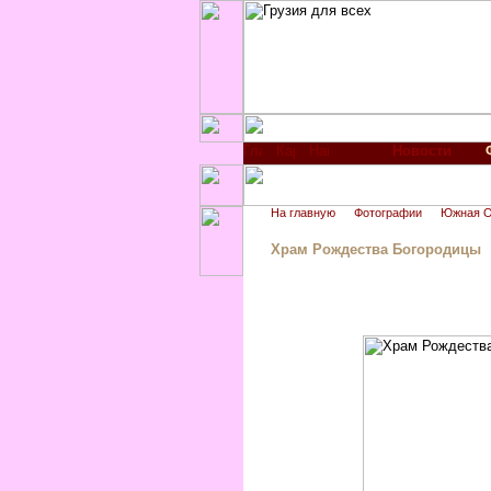
Новости
На главную
Фотографии
Южная О
Храм Рождества Богородицы