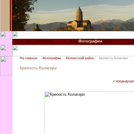
Новости
Фотографии
О Грузии
На главную
Фотографии
Болнисский район
Крепость Колагири
Крепость Колагири
« предыдуще