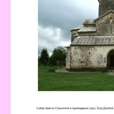
Собор Христа Спасителя в Цаленджихе (груз. წალენჯიხი