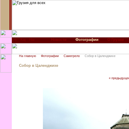
Новости
Фотографии
О Грузии
На главную
Фотографии
Самегрело
Собор в Цаленджихе
Собор в Цаленджихе
« предыдуще