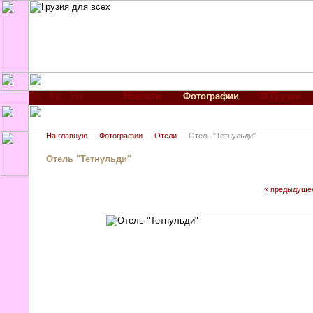
Новости
Фотографии
О Грузии
На главную
Фотографии
Отели
Отель "Тетнульди"
Отель "Тетнульди"
« предыдуще