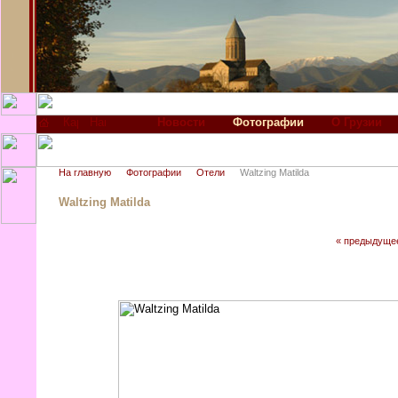
Новости
Фотографии
О Грузии
На главную
Фотографии
Отели
Waltzing Matilda
Waltzing Matilda
« предыдуще