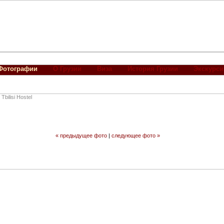
Фотографии
О Грузии
Виза
История Грузии
Экскурси
Tbilisi Hostel
« предыдущее фото
|
следующее фото »