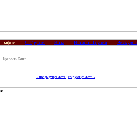
графии
О Грузии
Виза
История Грузии
Экскурс
Крепость Гонио
« предыдущее фото
|
следующее фото »