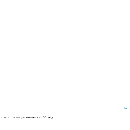
Авт
ого, что в ней раскопано к 2022 году.