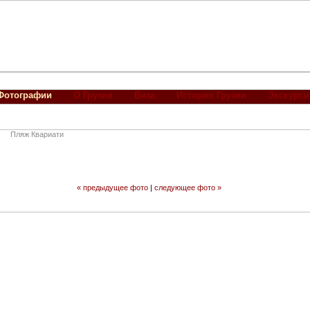
Фотографии
О Грузии
Виза
История Грузии
Экскурси
Пляж Квариати
« предыдущее фото
|
следующее фото »