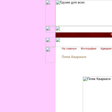
Новости
На главную
Фотографии
Аджария
Пляж Квариати