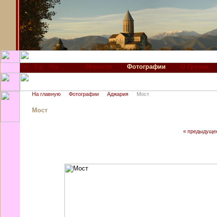
Новости
Фотографии
О Грузии
На главную
Фотографии
Аджария
Мост
Мост
« предыдуще