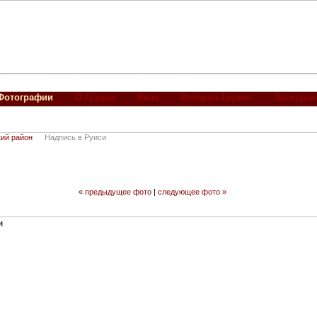
Фотографии
О Грузии
Виза
История Грузии
Экскурси
ий район
Надпись в Руиси
« предыдущее фото
|
следующее фото »