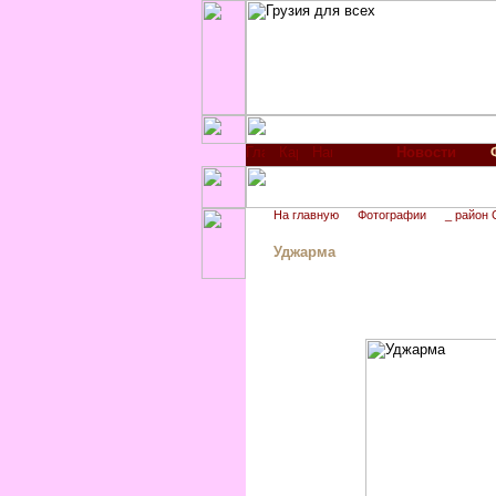
Новости
На главную
Фотографии
_ район 
Уджарма