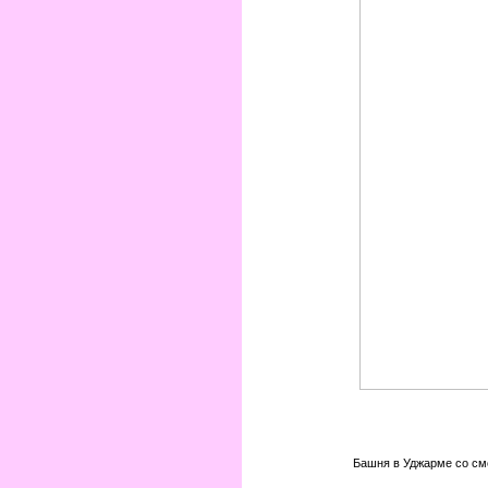
Башня в Уджарме со см