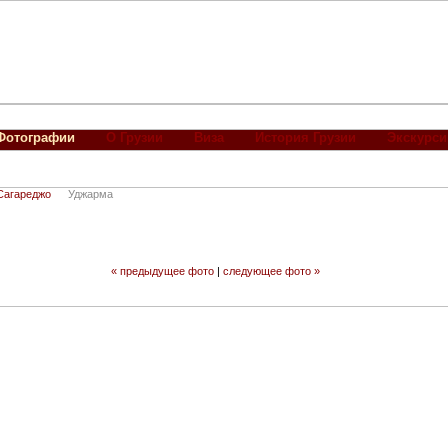
Фотографии
О Грузии
Виза
История Грузии
Экскурси
Сагареджо
Уджарма
« предыдущее фото
|
следующее фото »