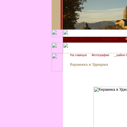
Новости
На главную
Фотографии
_ район 
Керамика в Уджарма