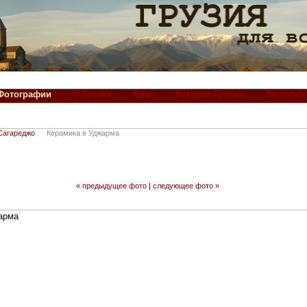
Фотографии
О Грузии
Виза
История Грузии
Экскурси
Сагареджо
Керамика в Уджарма
« предыдущее фото
|
следующее фото »