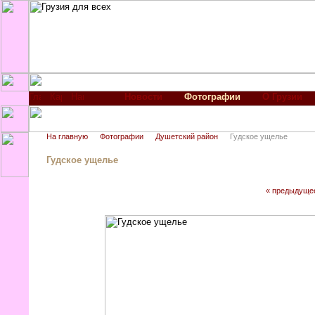
Новости
Фотографии
О Грузии
На главную
Фотографии
Душетский район
Гудское ущелье
Гудское ущелье
« предыдуще