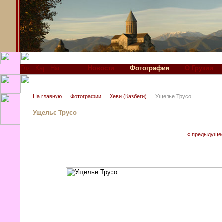
Новости
Фотографии
О Грузии
На главную
Фотографии
Хеви (Казбеги)
Ущелье Трусо
Ущелье Трусо
« предыдуще